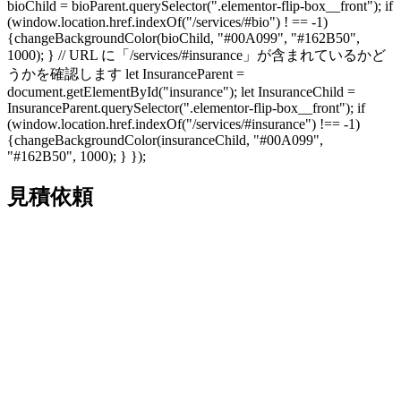
bioChild = bioParent.querySelector(".elementor-flip-box__front"); if
(window.location.href.indexOf("/services/#bio") ! == -1)
{changeBackgroundColor(bioChild, "#00A099", "#162B50",
1000); } // URL に「/services/#insurance」が含まれているかど
うかを確認します let InsuranceParent =
document.getElementById("insurance"); let InsuranceChild =
InsuranceParent.querySelector(".elementor-flip-box__front"); if
(window.location.href.indexOf("/services/#insurance") !== -1)
{changeBackgroundColor(insuranceChild, "#00A099",
"#162B50", 1000); } });
見積依頼