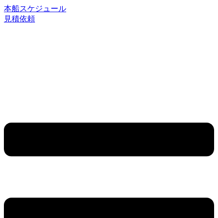
コ
本船スケジュール
ン
見積依頼
テ
ン
ツ
に
ス
キ
ッ
プ