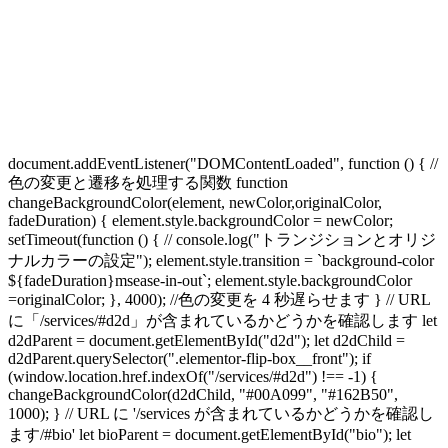
document.addEventListener("DOMContentLoaded", function () { //
色の変更と遷移を処理する関数 function
changeBackgroundColor(element, newColor,originalColor,
fadeDuration) { element.style.backgroundColor = newColor;
setTimeout(function () { // console.log("トランジションとオリジ
ナルカラーの設定"); element.style.transition = `background-color
${fadeDuration}msease-in-out`; element.style.backgroundColor
=originalColor; }, 4000); //色の変更を 4 秒遅らせます } // URL
に「/services/#d2d」が含まれているかどうかを確認します let
d2dParent = document.getElementById("d2d"); let d2dChild =
d2dParent.querySelector(".elementor-flip-box__front"); if
(window.location.href.indexOf("/services/#d2d") !== -1) {
changeBackgroundColor(d2dChild, "#00A099", "#162B50",
1000); } // URL に '/services が含まれているかどうかを確認し
ます/#bio' let bioParent = document.getElementById("bio"); let