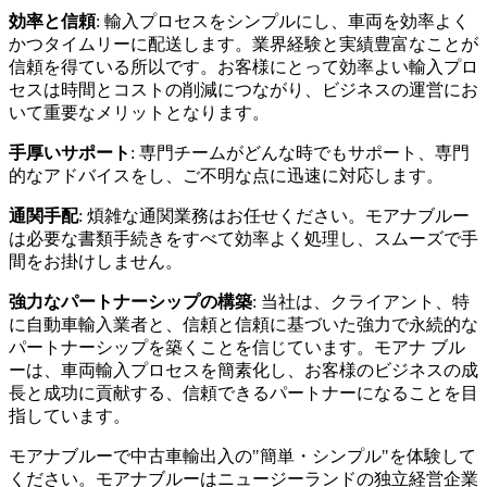
効率と信頼
: 輸入プロセスをシンプルにし、車両を効率よく
かつタイムリーに配送します。業界経験と実績豊富なことが
信頼を得ている所以です。お客様にとって効率よい輸入プロ
セスは時間とコストの削減につながり、ビジネスの運営にお
いて重要なメリットとなります。
手厚いサポート
: 専門チームがどんな時でもサポート、専門
的なアドバイスをし、ご不明な点に迅速に対応します。
通関手配
: 煩雑な通関業務はお任せください。モアナブルー
は必要な書類手続きをすべて効率よく処理し、スムーズで手
間をお掛けしません。
強力なパートナーシップの構築
: 当社は、クライアント、特
に自動車輸入業者と、信頼と信頼に基づいた強力で永続的な
パートナーシップを築くことを信じています。モアナ ブル
ーは、車両輸入プロセスを簡素化し、お客様のビジネスの成
長と成功に貢献する、信頼できるパートナーになることを目
指しています。
モアナブルーで中古車輸出入の"簡単・シンプル"を体験して
ください。モアナブルーはニュージーランドの独立経営企業