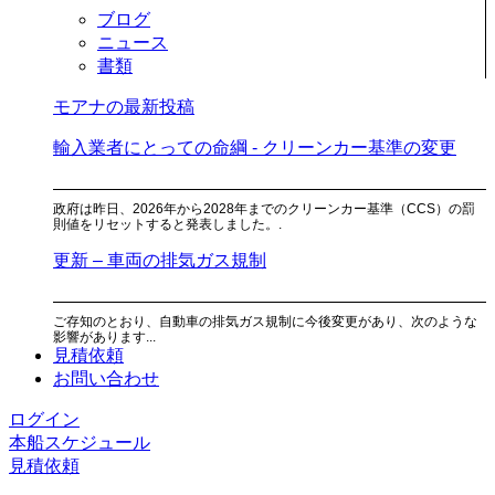
ブログ
ニュース
書類
モアナの最新投稿
輸入業者にとっての命綱 - クリーンカー基準の変更
政府は昨日、2026年から2028年までのクリーンカー基準（CCS）の罰
則値をリセットすると発表しました。.
更新 – 車両の排気ガス規制
ご存知のとおり、自動車の排気ガス規制に今後変更があり、次のような
影響があります...
見積依頼
お問い合わせ
ログイン
本船スケジュール
見積依頼